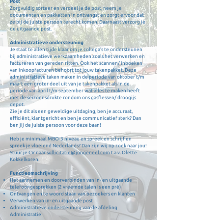
Post
Zorgvuldig sorteer en verdeel je de post, neem je
documenten en pakketten in ontvangst en zorgt ervoor dat
ze bij de juiste persoon terecht komen. Daarnaast verzorg je
de uitgaande post.
Administratieve ondersteuning
Je staat te allen tijde klaar om je collega’s te ondersteunen
bij administratieve werkzaamheden zoals het verwerken en
factureren van gereden ritten. Ook het scannen/ inboeken
van inkoopfacturen behoort tot jouw takenpakket. Deze
administratieve taken maken in de periode van oktober t/m
maart een groter deel uit van je takenpakket als in de
periode van april t/m september wat alles te maken heeft
met de seizoensdrukte rondom ons gasflessen/ droogijs
depot.
Zie je dit als een geweldige uitdaging, ben je accuraat,
efficiënt, klantgericht en ben je communicatief sterk? Dan
ben jij de juiste persoon voor deze baan!
Heb je minimaal MBO-3 niveau en spreek en schrijf en
spreek je vloeiend Nederlands? Dan zijn wij op zoek naar jou!
Stuur je CV naar
sollicitatie@jongeneel.com
t.a.v. Olette
Kokkelkoren.
Functieomschrijving
Het aannemen en doorverbinden van in- en uitgaande
telefoongesprekken (2 vreemde talen is een pré)
Ontvangen en te woord staan van bezoekers en klanten
Verwerken van in- en uitgaande post
Administratieve ondersteuning van de afdeling
Administratie