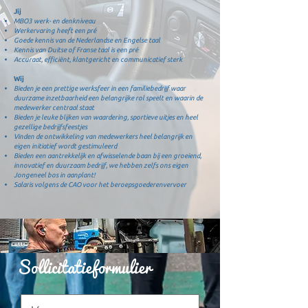
Jij
MBO3 werk- en denkniveau
Werkervaring heeft een pré
Goede kennis van de Nederlandse en Engelse taal
Kennis van Duitse of Franse taal is een pré
Accuraat, efficiënt, klantgericht en communicatief sterk
Wij
Bieden je een prettige werksfeer in een familiebedrijf waar
duurzame inzetbaarheid een belangrijke rol speelt en waarin de
medewerker centraal staat
Bieden je leuke blijken van waardering, sportieve uitjes en heel
gezellige bedrijfsfeestjes
Vinden de ontwikkeling van medewerkers heel belangrijk en
eigen initiatief wordt gestimuleerd
Bieden een aantrekkelijk en afwisselende baan bij een groeiend,
innovatief en duurzaam bedrijf, we hebben zelfs ons eigen
Jongeneel bos in aanplant!
Salaris volgens de CAO voor het beroepsgoederenvervoer
Sollicitatieformulier