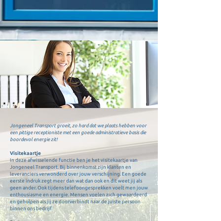
Jongeneel Transport groeit, zo hard dat we plaats hebben voor
een pittige receptioniste met een goede administratieve basis die
boordevol energie zit!
Visitekaartje
In deze afwisselende functie ben je het visitekaartje van
Jongeneel Transport. Bij binnenkomst zijn klanten en
leveranciers verwonderd over jouw verschijning. Een goede
eerste indruk zegt meer dan wat dan ook en dit weet jij als
geen ander. Ook tijdens telefoongesprekken voelt men jouw
enthousiasme en energie. Mensen voelen zich gewaardeerd
en geholpen als jij ze doorverbindt naar de juiste persoon
binnen ons bedrijf.