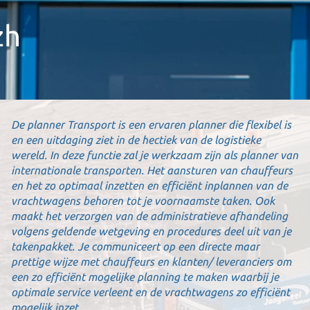
zh
De planner Transport is een ervaren planner die flexibel is
en een uitdaging ziet in de hectiek van de logistieke
wereld. In deze functie zal je werkzaam zijn als planner van
internationale transporten. Het aansturen van chauffeurs
en het zo optimaal inzetten en efficiënt inplannen van de
vrachtwagens behoren tot je voornaamste taken. Ook
maakt het verzorgen van de administratieve afhandeling
volgens geldende wetgeving en procedures deel uit van je
takenpakket. Je communiceert op een directe maar
prettige wijze met chauffeurs en klanten/ leveranciers om
een zo efficiënt mogelijke planning te maken waarbij je
optimale service verleent en de vrachtwagens zo efficiënt
mogelijk inzet.